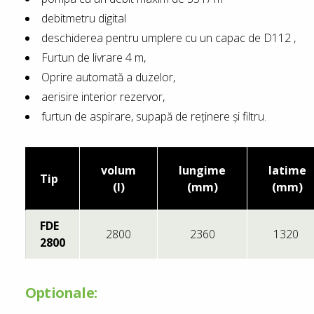
debitmetru digital
deschiderea pentru umplere cu un capac de D112 ,
Furtun de livrare 4 m,
Oprire automată a duzelor,
aerisire interior rezervor,
furtun de aspirare, supapă de reținere și filtru.
volum
lungime
latime
Tip
(l)
(mm)
(mm)
FDE
2800
2360
1320
2800
Optionale: