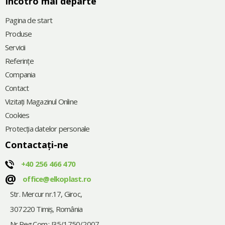
Încotro mai departe
Pagina de start
Produse
Servicii
Referinţe
Compania
Contact
Vizitați Magazinul Online
Cookies
Protecția datelor personale
Contactați-ne
+40 256 466 470
@
office@elkoplast.ro
Str. Mercur nr.17, Giroc,
307220 Timiş, România
Nr.Reg.Com.: J35/1750/2007