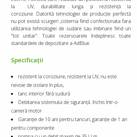
la UV, durabilitate lunga şi rezistenţă la
coroziune. Datorită tehnologiei de producţie perfectă
nu pot există scurgeri ,cisterna fiind confectionata fara
utilizarea tehnologiei de sudare sau imbinare fiind un
"tot unitar". Toate rezervoarele îndeplinesc toate
standardele de depozitare a AdBlue.
Specificații
rezistent la coroziune, rezistent la UV, nu este
nevoie de izolare în plus,
tanc interior fără sudură
Debitarea sistemului de siguranță închis într-o
cameră motor
Garanție de 10 ani pentru tancuri, garanție de 1 an
pentru componente
pompa cu un debit maxim de 35 l / m