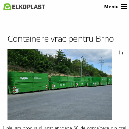
Meniu
Containere vrac pentru Brno
În
iunie, am produs și livrat aproape 60 de containere din oțel