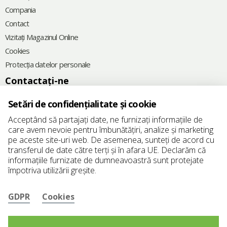
Compania
Contact
Vizitați Magazinul Online
Cookies
Protecția datelor personale
Contactați-ne
+40 256 466 470
Setări de confidențialitate și cookie
@
office@elkoplast.ro
Acceptând să partajați date, ne furnizați informațiile de
care avem nevoie pentru îmbunătățiri, analize și marketing
Str. Mercur nr.17, Giroc,
pe aceste site-uri web. De asemenea, sunteți de acord cu
307220 Timiş, România
transferul de date către terți și în afara UE. Declarăm că
informațiile furnizate de dumneavoastră sunt protejate
Nr.Reg.Com.: J35/1750/2007
împotriva utilizării greșite.
CIF: RO21694681
GDPR
Cookies