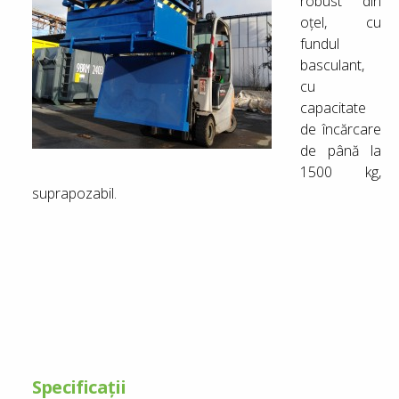
robust din
oțel, cu
fundul
basculant,
cu
capacitate
de încărcare
de până la
1500 kg,
suprapozabil.
Specificații