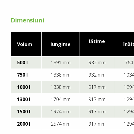
Dimensiuni
lătime
Volum
lungime
înăl
500 l
1391 mm
932 mm
764
750 l
1338 mm
932 mm
103
1000 l
1338 mm
917 mm
129
1300 l
1704 mm
917 mm
129
1500 l
1974 mm
917 mm
129
2000 l
2574 mm
917 mm
129