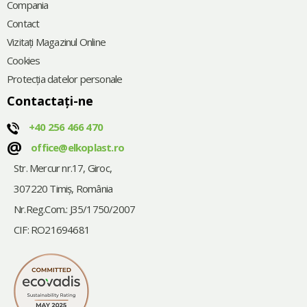
Compania
Contact
Vizitați Magazinul Online
Cookies
Protecția datelor personale
Contactați-ne
+40 256 466 470
@
office@elkoplast.ro
Str. Mercur nr.17, Giroc,
307220 Timiş, România
Nr.Reg.Com.: J35/1750/2007
CIF: RO21694681