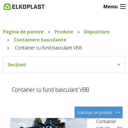
Meniu
Pagina de pornire
Produse
Depozitare
Containere basculante
Aktuální
Container cu fund basculant VBB
stránka:
Secțiuni
Container cu fund basculant VBB
Solicitați un produs
Container