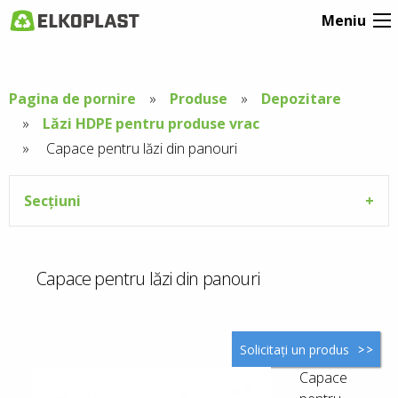
Meniu
Pagina de pornire
Produse
Depozitare
Lăzi HDPE pentru produse vrac
Aktuální
Capace pentru lăzi din panouri
stránka:
Secțiuni
Capace pentru lăzi din panouri
Solicitați un produs
Capace