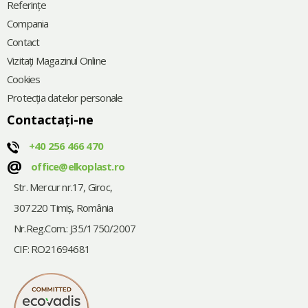
Referinţe
Compania
Contact
Vizitați Magazinul Online
Cookies
Protecția datelor personale
Contactați-ne
+40 256 466 470
@
office@elkoplast.ro
Str. Mercur nr.17, Giroc,
307220 Timiş, România
Nr.Reg.Com.: J35/1750/2007
CIF: RO21694681